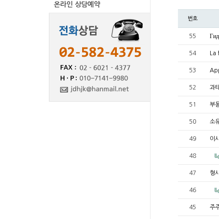
온라인 상담예약
번호
55
Гид
54
La 
53
App
52
과
51
부
50
소유
49
이
48
47
형
46
45
주